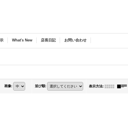
示
What's New
店長日記
お問い合わせ
画像
:
並び順
:
表示方法
: